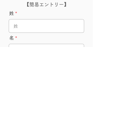
【簡易エントリー】
姓
名
姓 よみがな
名 よみがな
メールアドレス