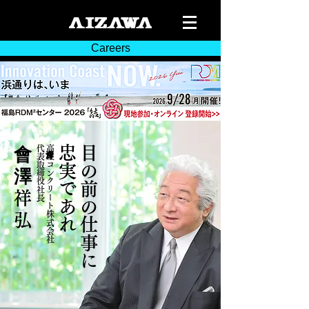
Careers
代表取締役社長
會澤高圧コンクリート株式会社
​忠実であれ
目の前の仕事に
會
澤
祥
弘